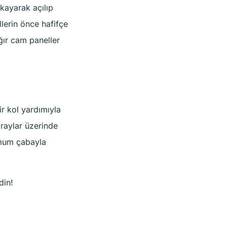
kayarak açılıp
lerin önce hafifçe
ğır cam paneller
r kol yardımıyla
 raylar üzerinde
imum çabayla
din!