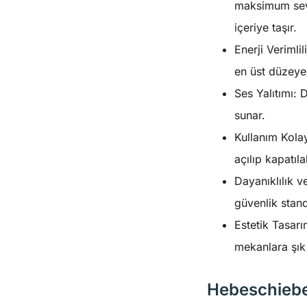
maksimum seviy
içeriye taşır.
Enerji Verimlil
en üst düzeye 
Ses Yalıtımı: 
sunar.
Kullanım Kola
açılıp kapatılab
Dayanıklılık 
güvenlik standa
Estetik Tasarı
mekanlara şık
Hebeschiebe 