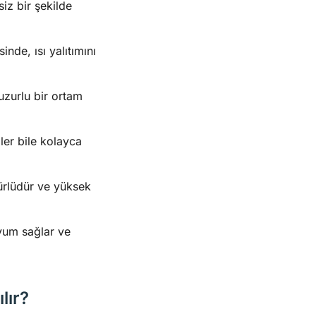
iz bir şekilde
inde, ısı yalıtımını
uzurlu bir ortam
ler bile kolayca
ürlüdür ve yüksek
uyum sağlar ve
lır?