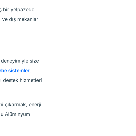
iş bir yelpazede
iç ve dış mekanlar
 deneyimiyle size
be sistemler
,
ı destek hizmetleri
i çıkarmak, enerji
ğlu Alüminyum