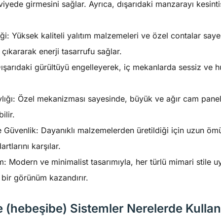
ede girmesini sağlar. Ayrıca, dışarıdaki manzarayı kesintis
iği: Yüksek kaliteli yalıtım malzemeleri ve özel contalar sayes
çıkararak enerji tasarrufu sağlar.
Dışarıdaki gürültüyü engelleyerek, iç mekanlarda sessiz ve h
ylığı: Özel mekanizması sayesinde, büyük ve ağır cam panel
ilir.
ve Güvenlik: Dayanıklı malzemelerden üretildiği için uzun öm
rtlarını karşılar.
m: Modern ve minimalist tasarımıyla, her türlü mimari stile 
 bir görünüm kazandırır.
(hebeşibe) Sistemler Nerelerde Kullanı