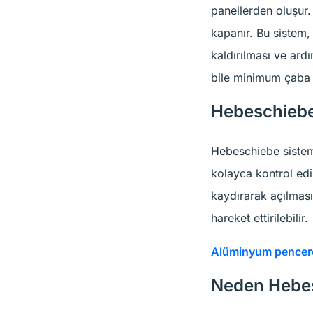
panellerden oluşur.
kapanır. Bu sistem,
kaldırılması ve ard
bile minimum çaba il
Hebeschiebe 
Hebeschiebe sisteml
kolayca kontrol edi
kaydırarak açılmas
hareket ettirilebilir.
Alüminyum pencere 
Neden Hebes