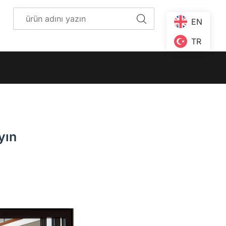
EN
TR
yın