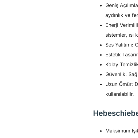
Geniş Açılıml
aydınlık ve fe
Enerji Verimli
sistemler, ısı
Ses Yalıtımı: 
Estetik Tasarı
Kolay Temizli
Güvenlik: Sağl
Uzun Ömür: Day
kullanılabilir.
Hebeschiebe 
Maksimum Işık