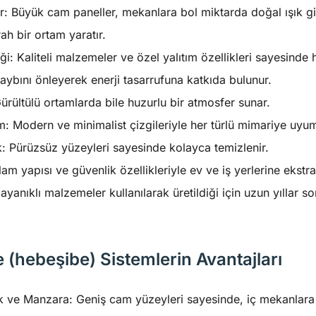
ar: Büyük cam paneller, mekanlara bol miktarda doğal ışık g
rah bir ortam yaratır.
liği: Kaliteli malzemeler ve özel yalıtım özellikleri sayesind
 kaybını önleyerek enerji tasarrufuna katkıda bulunur.
Gürültülü ortamlarda bile huzurlu bir atmosfer sunar.
m: Modern ve minimalist çizgileriyle her türlü mimariye uyum
k: Pürüzsüz yüzeyleri sayesinde kolayca temizlenir.
am yapısı ve güvenlik özellikleriyle ev ve iş yerlerine ekstr
anıklı malzemeler kullanılarak üretildiği için uzun yıllar so
(hebeşibe) Sistemlerin Avantajları
 ve Manzara: Geniş cam yüzeyleri sayesinde, iç mekanlara 